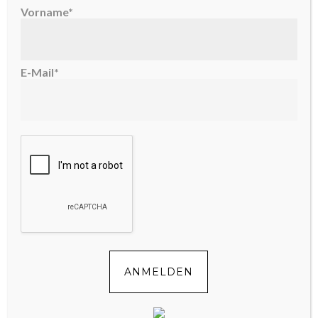
Vorname*
merken
CATEGORIES //
ÜBER UNS
TAGS //
BABY
,
BEIKOST
,
EINSCHULUNG
,
E-Mail*
ERSTAUSSTATTUNG
,
GEBURTSTAG
,
GESCHENK
,
SCHWANGERSCHAFT
,
SPRÜCHE
BEIKOST
08.04.2016
by
CECILE
//
3 COMMENTS
ANMELDEN