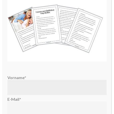
1
2
3
4
NEXT PAGE »
ÜBER UNS
Vorname*
Wir sind Cecile & Maren,
und unsere Mission ist es, Euch den
E-Mail*
Familien-Alltag zu erleichtern.
Mehr erfahrt Ihr
HIER