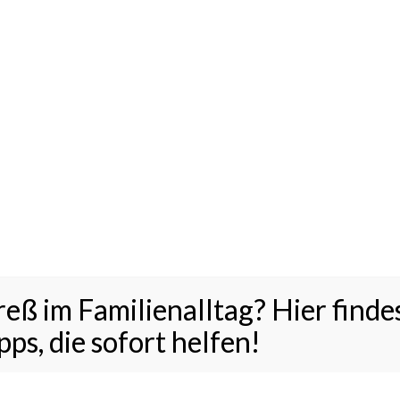
eß im Familienalltag? Hier finde
g. Und doch muss ich heute mal über ein anderes
ps, die sofort helfen!
merken