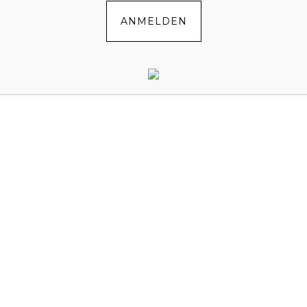
ANMELDEN
merken
PS & TRICKS
G
,
SPRÜCHE
,
VORSCHULE
EBEN…GESCHENKTÜTEN ZUM
RGEBURTSTAG
8
by
MAREN
//
2 COMMENTS