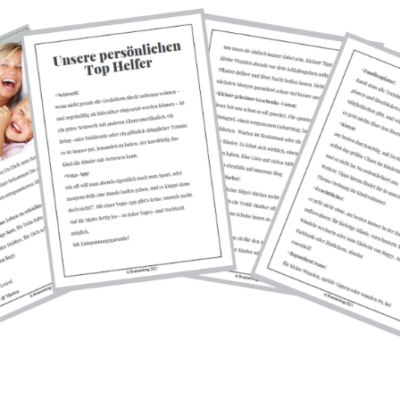
PS & TRICKS
ISE
,
SPIELZEUG
EN…DIE BÜCHER VON ASTRID
INDGREN
MAREN
//
LEAVE A COMMENT