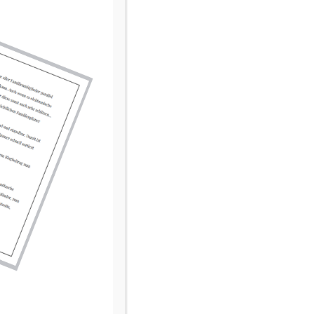
LESER-STIMMEN
„Immer wenn ich gerade Rat suche,
finde ich bei Euch den passenden
Beitrag dazu – einfach toll!“
„Danke für den tollen Einblick in eure
Welt und die vielen hilfreichen
Tipps.“
INFOS SUCHEN