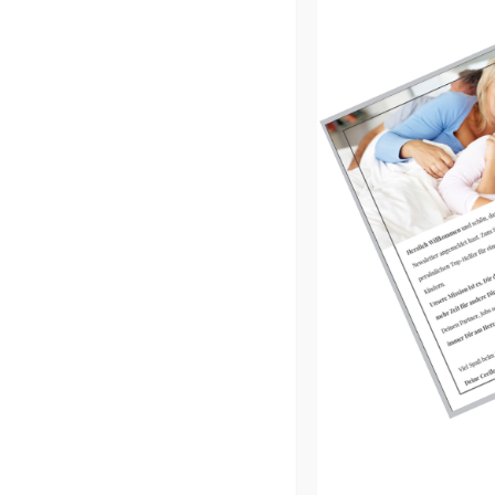
CATEGORIES //
KLEINE LEUTE LIEBEN...
,
TIP
TAGS //
BABY
,
GEBURTSTAG
,
GESCHENK
,
RE
KLEINE LEUTE LIEB
L
31.07.2018
by