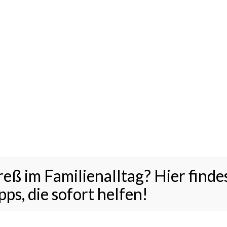
eß im Familienalltag? Hier finde
ps, die sofort helfen!