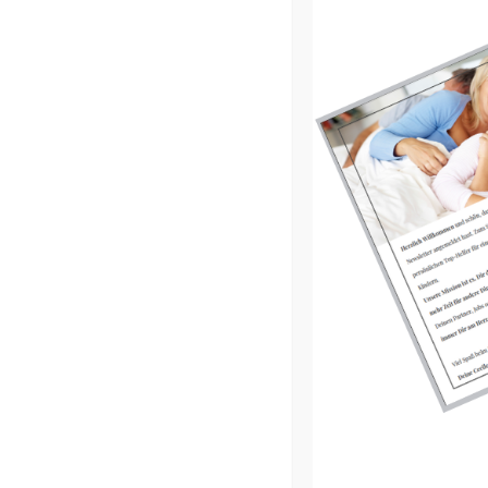
teilen
twittern
CATEGORIES //
GEBURTSTAG
,
LISTEN
TAGS //
GEBURTSTAG
,
GESCHENK
,
KINDER
KLEINE GESCHE
04.07.202