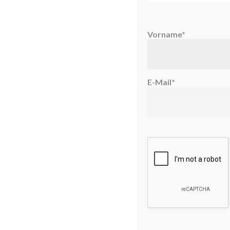
Vorname*
E-Mail*
Kennt Ihr jemanden, der keine Überraschu
absolute Highlight zum
Schulanfang
.
[
teilen
twittern
CATEGORIES //
EINSCHULUNG
,
LISTEN
TAGS //
BÜCHER
,
EINSCHULUNG
,
GESCHEN