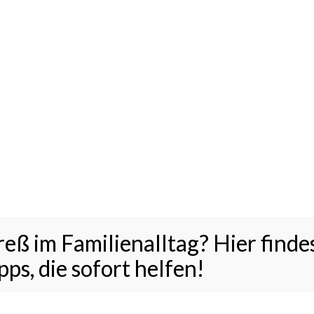
eß im Familienalltag? Hier finde
schmückt, Kuchenkrümel überall, ausgepackte
ygesellschaft ist zu Tisch und verspeist das
ps, die sofort helfen!
, aber glückliche Gesichter. Geschafft!
[Read more…]