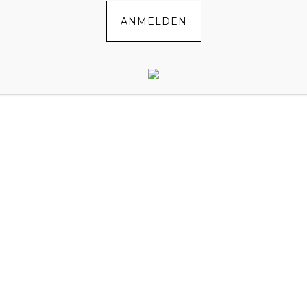
ANMELDEN
INSCHULUNG: PRAKTISCH
ND SCHÖN
0
by
MAREN
//
3 COMMENTS