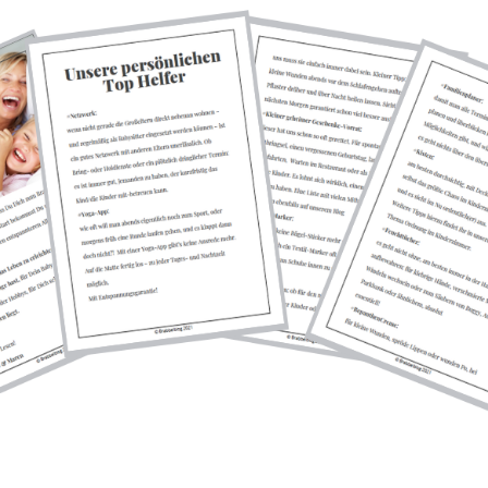
merken
GEBURTSTAG
,
SPIELZEUG
NKE FÜR DIE SCHULTÜTE
0
by
MAREN
//
3 COMMENTS