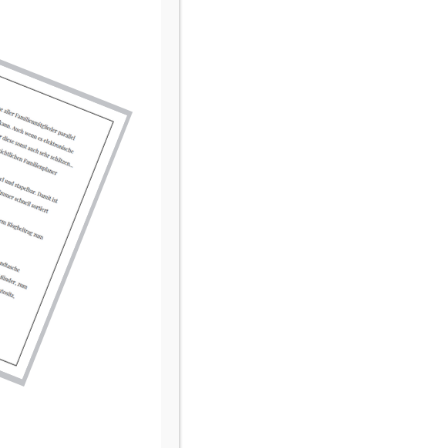
LESER-STIMMEN
„Immer wenn ich gerade Rat suche,
finde ich bei Euch den passenden
Beitrag dazu – einfach toll!“
„Danke für den tollen Einblick in eure
Welt und die vielen hilfreichen
Tipps.“
INFOS SUCHEN