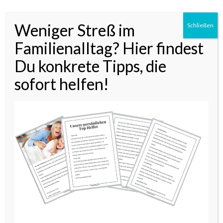
Weniger Streß im
Schließen
ÜBER UNS
Familienalltag? Hier findest
Du konkrete Tipps, die
sofort helfen!
Wir sind Cecile & Maren,
und unsere Mission ist es, Euch den
Familien-Alltag zu erleichtern.
Mehr erfahrt Ihr
HIER