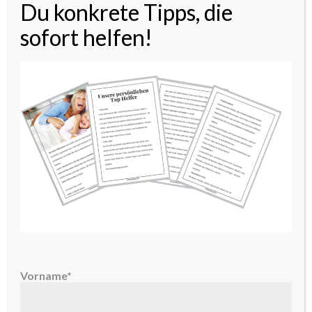
Du konkrete Tipps, die
sofort helfen!
Nie wieder ohne unterwegs – der praktische
Wickelquick
Wer kennt das nicht? Gewickelt wird meist, wenn
man gerade unterwegs ist. Denn kaum ist man aus
der Haustür, ist die Windel (schon wieder) voll.
[Read more…]
teilen
twittern
Vorname*
merken
CATEGORIES //
ALLTAG
,
TIPPS & TRICKS