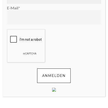
TAGS //
BABY
,
ERSTAUSSTATTUNG
,
REISE
,
SCHWANGERSCHAFT
,
URLAUB
E-Mail*
…
« PREVIOUS PAGE
1
28
29
30
31
32
NEXT PAGE »
ÜBER UNS
ANMELDEN