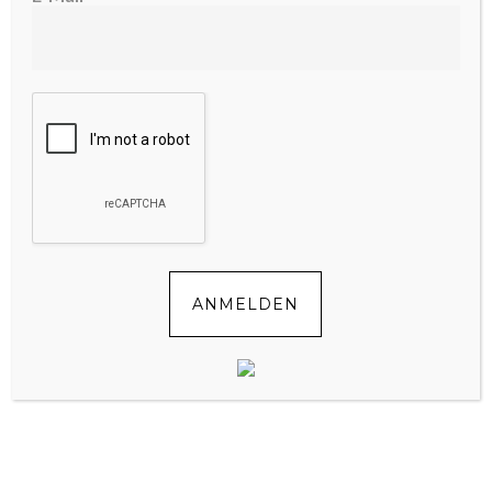
Wir sind Cecile & Maren,
und unsere Mission ist es, Euch den
Familien-Alltag zu erleichtern.
Mehr erfahrt Ihr
HIER
FOLGE UNS!
ANMELDEN
KEINE TIPPS VERPASSEN