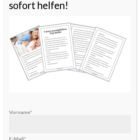
sofort helfen!
…
« PREVIOUS PAGE
1
3
4
5
…
6
7
11
NEXT PAGE »
ÜBER UNS
Vorname*
E-Mail*